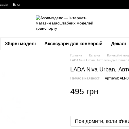
мація
Блог
Збірні моделі
Аксесуари для конверсій
Декалі
Головна
Каталог
Колекційні мод
LADA Niva Urban, Автолегенды Новая 
LADA Niva Urban, Ав
Немає в наявності
Артикул: ALN
495 грн
Повідомити, коли з'яв