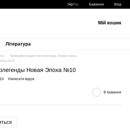
Укр
Рус
Бажання
Вхід
Мій кошик
Література
елі
Колекційні моделі Автолегенды. Новая эпоха
Эпоха №10
толегенды Новая Эпоха №10
010
Написати відгук
В бажання
иться