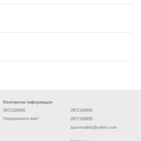
Контактна інформація
0972189905
0972189905
0972189905
Передзвонити вам?
azovmodels@yahoo.com