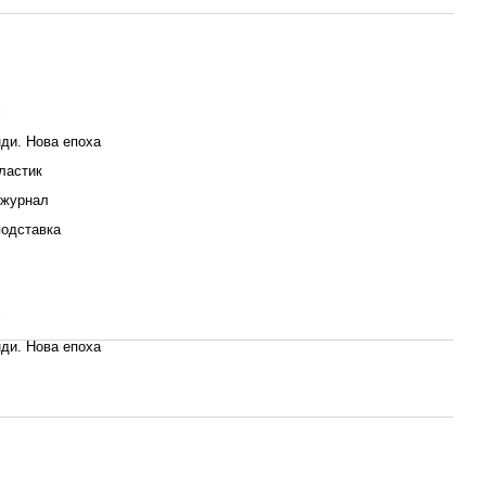
i
ди. Нова епоха
ластик
 журнал
подставка
i
ди. Нова епоха