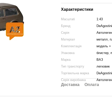
Характеристики
Масштаб
1:43
Бренд
DeAgostin
Серія
Автолеген
Матеріал
металл, п
Комплектація
модель +
Упаковка
блистер, 
Марка
ВАЗ
Тип транспорту
легковик
Торгівельна марка
DeAgostin
Серія виробника
Автолеген
Доставка
Оплата