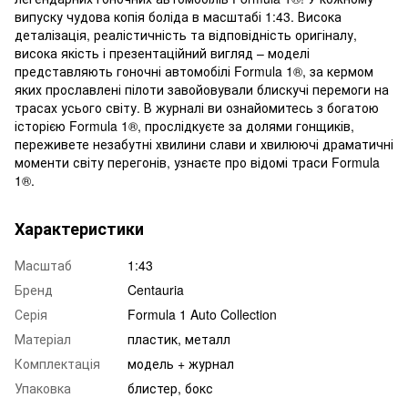
випуску чудова копія боліда в масштабі 1:43. Висока
деталізація, реалістичність та відповідність оригіналу,
висока якість і презентаційний вигляд – моделі
представляють гоночні автомобілі Formula 1®, за кермом
яких прославлені пілоти завойовували блискучі перемоги на
трасах усього світу. В журналі ви ознайомитесь з богатою
історією Formula 1®, прослідкуєте за долями гонщиків,
переживете незабутні хвилини слави и хвилюючі драматичні
моменти світу перегонів, узнаєте про відомі траси Formula
1®.
Характеристики
Масштаб
1:43
Бренд
Centauria
Серія
Formula 1 Auto Collection
Матеріал
пластик, металл
Комплектація
модель + журнал
Упаковка
блистер, бокс