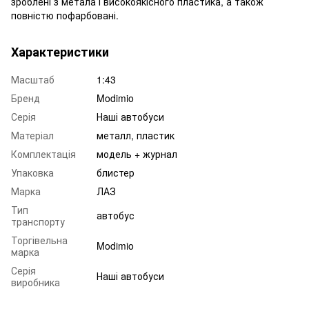
зроблені з метала і високоякісного пластика, а також
повністю пофарбовані.
Характеристики
Масштаб
1:43
Бренд
Modimio
Серія
Наші автобуси
Матеріал
металл, пластик
Комплектація
модель + журнал
Упаковка
блистер
Марка
ЛАЗ
Тип
автобус
транспорту
Торгівельна
Modimio
марка
Серія
Наші автобуси
виробника