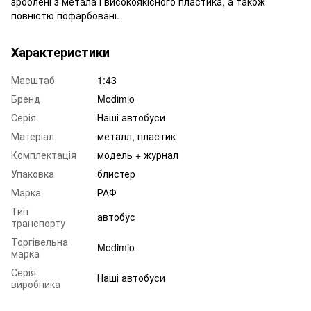
зроблені з метала і високоякісного пластика, а також
повністю пофарбовані.
Характеристики
Масштаб
1:43
Бренд
Modimio
Серія
Наші автобуси
Матеріал
металл, пластик
Комплектація
модель + журнал
Упаковка
блистер
Марка
РАФ
Тип
автобус
транспорту
Торгівельна
Modimio
марка
Серія
Наші автобуси
виробника