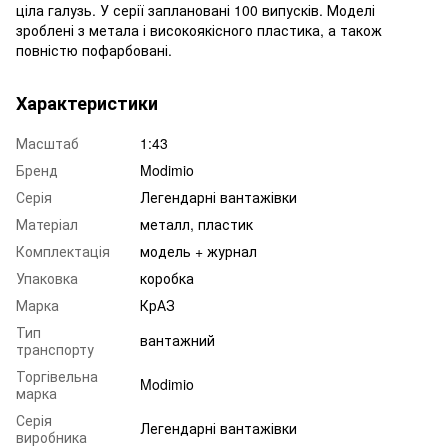
ціла галузь. У серії заплановані 100 випусків. Моделі
зроблені з метала і високоякісного пластика, а також
повністю пофарбовані.
Характеристики
Масштаб
1:43
Бренд
Modimio
Серія
Легендарні вантажівки
Матеріал
металл, пластик
Комплектація
модель + журнал
Упаковка
коробка
Марка
КрАЗ
Тип
вантажний
транспорту
Торгівельна
Modimio
марка
Серія
Легендарні вантажівки
виробника