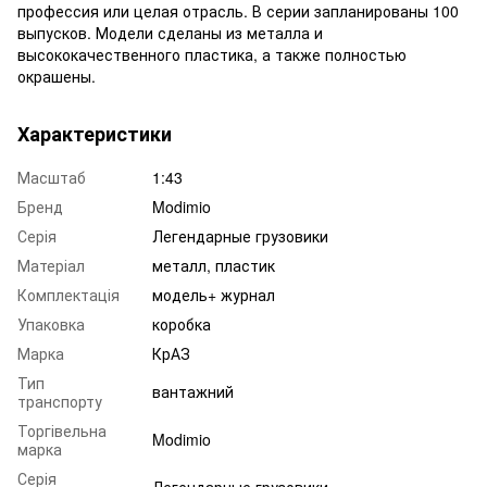
профессия или целая отрасль. В серии запланированы 100
выпусков. Модели сделаны из металла и
высококачественного пластика, а также полностью
окрашены.
Характеристики
Масштаб
1:43
Бренд
Modimio
Серія
Легендарные грузовики
Матеріал
металл, пластик
Комплектація
модель+ журнал
Упаковка
коробка
Марка
КрАЗ
Тип
вантажний
транспорту
Торгівельна
Modimio
марка
Серія
Легендарные грузовики