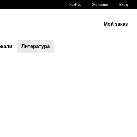
Укр
Рус
Желания
Вход
Мой заказ
екали
Литература