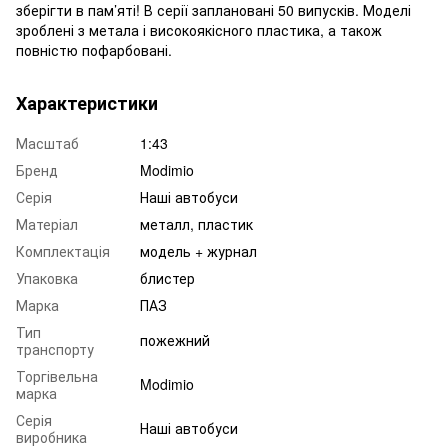
зберігти в пам’яті! В серії заплановані 50 випусків. Моделі
зроблені з метала і високоякісного пластика, а також
повністю пофарбовані.
Характеристики
Масштаб
1:43
Бренд
Modimio
Серія
Наші автобуси
Матеріал
металл, пластик
Комплектація
модель + журнал
Упаковка
блистер
Марка
ПАЗ
Тип
пожежний
транспорту
Торгівельна
Modimio
марка
Серія
Наші автобуси
виробника