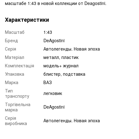
масштабе 1:43 в новой коллекции от Deagostini.
Характеристики
Масштаб
1:43
Бренд
DeAgostini
Серія
Автолегенды. Новая эпоха
Матеріал
металл, пластик
Комплектація
модель+ журнал
Упаковка
блистер, подставка
Марка
ВАЗ
Тип
легковик
транспорту
Торгівельна
DeAgostini
марка
Серія
Автолегенды. Новая эпоха
виробника