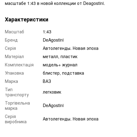
масштабе 1:43 в новой коллекции от Deagostini.
Характеристики
Масштаб
1:43
Бренд
DeAgostini
Серія
Автолегенды. Новая эпоха
Матеріал
металл, пластик
Комплектація
модель+ журнал
Упаковка
блистер, подставка
Марка
ВАЗ
Тип
легковик
транспорту
Торгівельна
DeAgostini
марка
Серія
Автолегенды. Новая эпоха
виробника