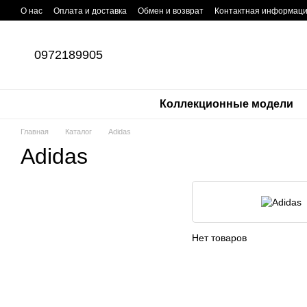
Перейти к основному контенту
О нас
Оплата и доставка
Обмен и возврат
Контактная информац
0972189905
Коллекционные модели
Главная
Каталог
Adidas
Adidas
Нет товаров