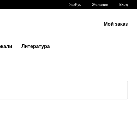
Укр
Рус
Желания
Вход
Мой заказ
екали
Литература