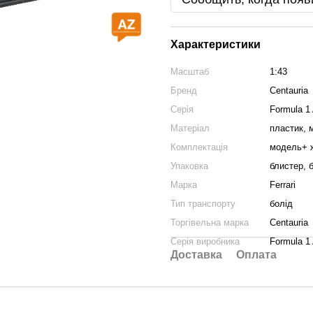
Характеристики
Масштаб
1:43
Бренд
Centauria
Серія
Formula 1 
Матеріал
пластик, 
Комплектація
модель+ 
Упаковка
блистер, 
Марка
Ferrari
Тип транспорту
болід
Торгівельна марка
Centauria
Серія виробника
Formula 1 
Доставка
Оплата