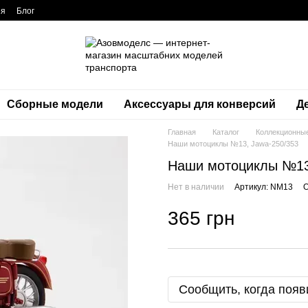
ия
Блог
Сборные модели
Аксессуары для конверсий
Д
Главная
Каталог
Коллекционны
Наши мотоциклы №13, Jawa-250/353
Наши мотоциклы №13
Нет в наличии
Артикул: NM13
О
365 грн
Сообщить, когда появ