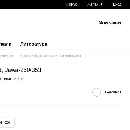
Укр
Рус
Желания
Вход
Мой заказ
екали
Литература
е модели
Коллекционные модели Наши мотоциклы
, Jawa-250/353
ставить отзыв
В желания
ится