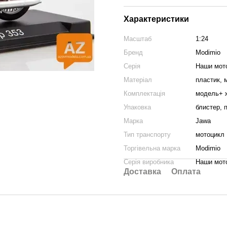
Характеристики
Масштаб
1:24
Бренд
Modimio
Серія
Наши мот
Матеріал
пластик, 
Комплектація
модель+ 
Упаковка
блистер, 
Марка
Jawa
Тип транспорту
мотоцикл
Торгівельна марка
Modimio
Серія виробника
Наши мот
Доставка
Оплата